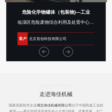
机
危险化学物罐体（包装物)—工业
干
临淄区危险废物综合利用及处置中心项目
客户
优
客户
北京首创科技有限公司
ABOUTS US
走进海佳机械
国家高新技术企业
湖北海佳机械有限公司
位于中国民族工业的
摇篮——黄石市经济开发区金山大道199号，武黄高速、大广